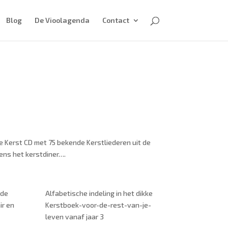
Blog
De Vioolagenda
Contact
de Kerst CD met 75 bekende Kerstliederen uit de
dens het kerstdiner….
 de
Alfabetische indeling in het dikke
ir en
Kerstboek-voor-de-rest-van-je-
leven vanaf jaar 3