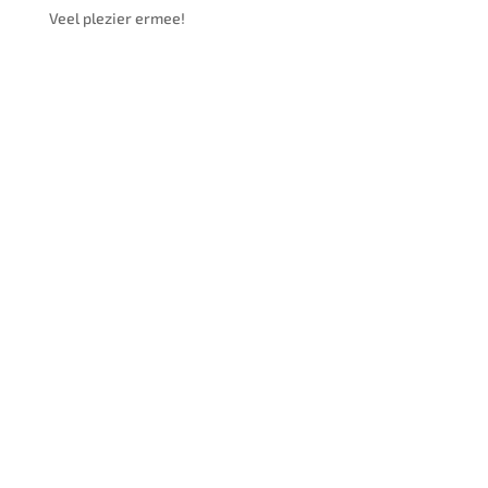
Veel plezier ermee!
02
September
02