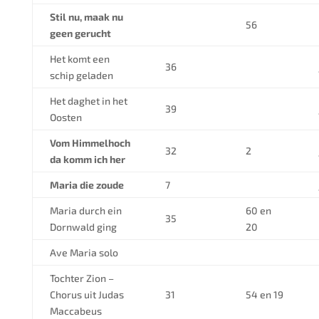
Stil nu, maak nu
56
geen gerucht
Het komt een
36
schip geladen
Het daghet in het
39
Oosten
Vom Himmelhoch
32
2
da komm ich her
Maria die zoude
7
Maria durch ein
60 en
35
Dornwald ging
20
Ave Maria solo
Tochter Zion –
Chorus uit Judas
31
54 en 19
Maccabeus