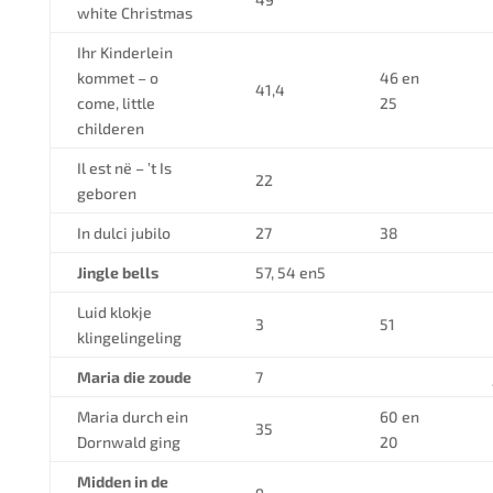
white Christmas
Ihr Kinderlein
kommet – o
46 en
41,4
come, little
25
childeren
Il est në – ’t Is
22
geboren
In dulci jubilo
27
38
Jingle bells
57, 54 en5
Luid klokje
3
51
klingelingeling
Maria die zoude
7
Maria durch ein
60 en
35
Dornwald ging
20
Midden in de