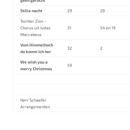
geen gerucht
Stille nacht
29
29
Tochter Zion –
Chorus uit Judas
31
54 en 19
Maccabeus
Vom Himmelhoch
32
2
da komm ich her
We wish you a
59
merry Christmas
Herr Schaefer
Arrangementen