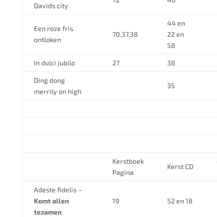
Davids city
44 en
Een roze fris
70,37,38
22 en
ontloken
58
In dulci jubilo
27
38
Ding dong
35
merrily on high
Kerstboek
Kerst CD
Pagina
Adeste fidelis –
Komt allen
19
52 en 18
tezamen