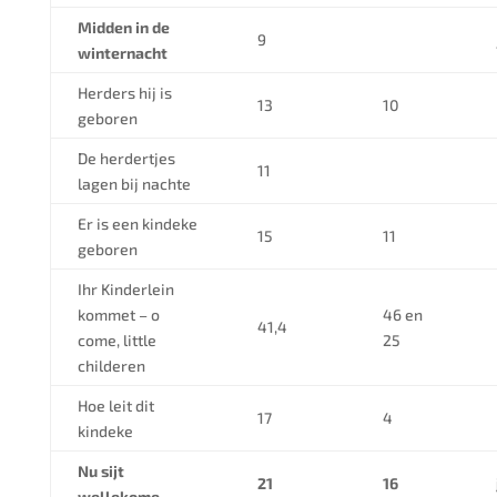
Midden in de
9
winternacht
Herders hij is
13
10
geboren
De herdertjes
11
lagen bij nachte
Er is een kindeke
15
11
geboren
Ihr Kinderlein
kommet – o
46 en
41,4
come, little
25
childeren
Hoe leit dit
17
4
kindeke
Nu sijt
21
16
wellekome