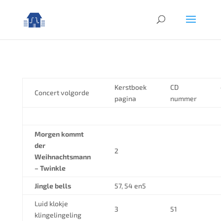
Kerstboek
CD
Concert volgorde
pagina
nummer
Morgen kommt
der
2
Weihnachtsmann
– Twinkle
Jingle bells
57, 54 en5
Luid klokje
3
51
klingelingeling