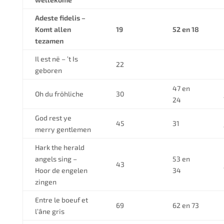
Adeste fidelis –
Komt allen
19
52 en 18
tezamen
Il est në – ’t Is
22
geboren
47 en
Oh du fröhliche
30
24
God rest ye
45
31
merry gentlemen
Hark the herald
angels sing –
53 en
43
Hoor de engelen
34
zingen
Entre le boeuf et
69
62 en 73
l’âne gris