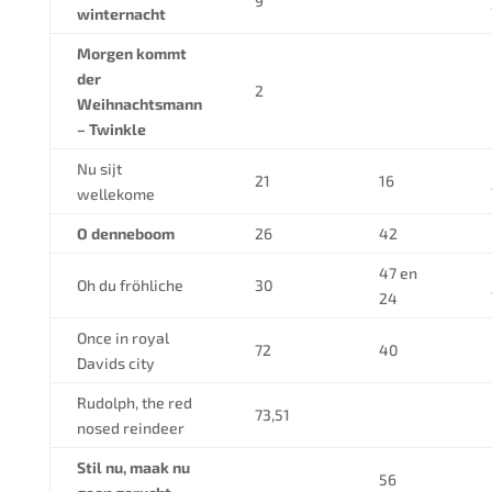
9
winternacht
Morgen kommt
der
2
Weihnachtsmann
– Twinkle
Nu sijt
21
16
wellekome
O denneboom
26
42
47 en
Oh du fröhliche
30
24
Once in royal
72
40
Davids city
Rudolph, the red
73,51
nosed reindeer
Stil nu, maak nu
56