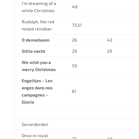
I’m dreaming of a
49
white Christmas
Rudolph, the red
73,51
nosed reindeer
O denneboom
26
42
Stille nacht
29
29
We wish you a
59
merry Christmas
Engeltjes – Les
anges dans nos
61
campagnes –
Gloria
Gevorderden
Once in royal
72
40