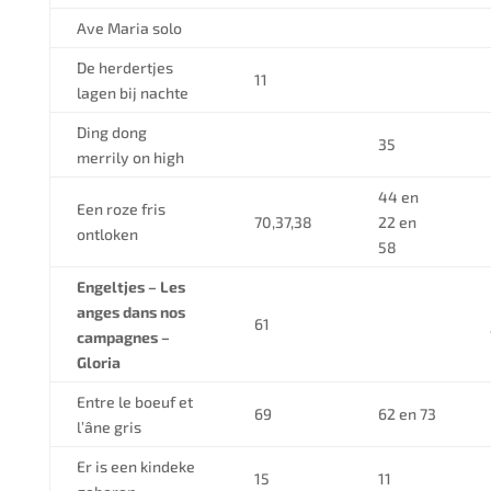
Ave Maria solo
De herdertjes
11
lagen bij nachte
Ding dong
35
merrily on high
44 en
Een roze fris
70,37,38
22 en
ontloken
58
Engeltjes – Les
anges dans nos
61
campagnes –
Gloria
Entre le boeuf et
69
62 en 73
l’âne gris
Er is een kindeke
15
11