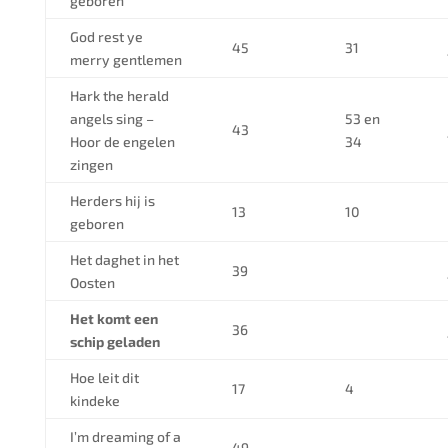
geboren
God rest ye
45
31
merry gentlemen
Hark the herald
angels sing –
53 en
43
Hoor de engelen
34
zingen
Herders hij is
13
10
geboren
Het daghet in het
39
Oosten
Het komt een
36
schip geladen
Hoe leit dit
17
4
kindeke
I’m dreaming of a
49