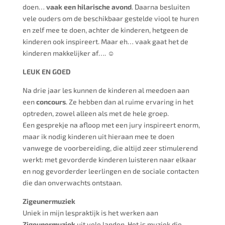
doen…
vaak een hilarische avond
. Daarna besluiten
vele ouders om de beschikbaar gestelde viool te huren
en zelf mee te doen, achter de kinderen, hetgeen de
kinderen ook inspireert. Maar eh… vaak gaat het de
kinderen makkelijker af…. ☺
LEUK EN GOED
Na drie jaar les kunnen de kinderen al meedoen aan
een
concours
. Ze hebben dan al ruime ervaring in het
optreden, zowel alleen als met de hele groep.
Een gesprekje na afloop met een jury inspireert enorm,
maar ik nodig kinderen uit hieraan mee te doen
vanwege de voorbereiding, die altijd zeer stimulerend
werkt: met gevorderde kinderen luisteren naar elkaar
en nog gevorderder leerlingen en de sociale contacten
die dan onverwachts ontstaan.
Zigeunermuziek
Uniek in mijn lespraktijk is het werken aan
Zigeunermuziek
uit vele landen. Het is muziek die