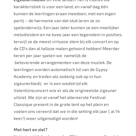
karakteristiek is voor een land, en vanaf dag één
kunnen de leerlingen eraan meedoen, met een eigen
partij – de harmonie van dat stuk leren ze zo
spelenderwijs. Een jaar later kunnen ze een moeilijker
melodiestem en na twee jaar een tegenstem in posities,
terwijl ze de meest virtuoze stem bij elk concert en op
de CD’s dan al talloze malen gehoord hebben! Meerder
keren per jaar spelen we namelijk de
betoverende arrangementen van deze muziek. De
leerlingen worden automatisch lid van de Gypsy
Academy en treden als zodanig ook op in hun
zigeunerkledij -er is een wedstrijd elk
Valentijnsconcert wie er als de origineelste zigeuner
uitziet. We zijn al vanaf het allereerste Festival
Classique present in de grote tent op het plein en
voelen ons vereerd dat we in die setting elk jaar ( al 14
keer!) weer uitgenodigd worden!
Met hart en ziel?