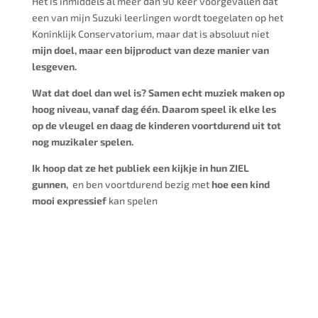
Het is inmiddels al meer dan 90 keer voorgevallen dat
een van mijn Suzuki leerlingen wordt toegelaten op het
Koninklijk Conservatorium, maar dat is absoluut niet
mijn doel, maar een bijproduct van deze manier van
lesgeven.
Wat dat doel dan wel is? Samen echt muziek maken op
hoog niveau, vanaf dag één. Daarom speel ik elke les
op de vleugel en daag de kinderen voortdurend uit tot
nog muzikaler spelen.
Ik hoop dat ze het publiek een kijkje in hun ZIEL
gunnen,
en ben voortdurend bezig met
hoe een kind
mooi expressief
kan spelen
02
September