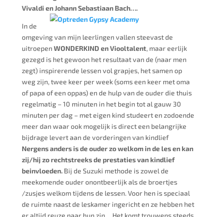
Vivaldi en Johann Sebastiaan Bach….
In de
omgeving van mijn leerlingen vallen steevast de
uitroepen
WONDERKIND en Viooltalent
, maar eerlijk
gezegd is het gewoon het resultaat van de (naar men
zegt) inspirerende lessen vol grapjes, het samen op
weg zijn, twee keer per week (soms een keer met oma
of papa of een oppas) en de hulp van de ouder die thuis
regelmatig – 10 minuten in het begin tot al gauw 30
minuten per dag – met eigen kind studeert en zodoende
meer dan waar ook mogelijk is direct een belangrijke
bijdrage levert aan de vorderingen van kindlief
Nergens anders is de ouder zo welkom in de les en kan
zij/hij zo rechtstreeks de prestaties van kindlief
beinvloeden.
Bij de Suzuki methode is zowel de
meekomende ouder onontbeerlijk als de broertjes
/zusjes welkom tijdens de lessen. Voor hen is speciaal
de ruimte naast de leskamer ingericht en ze hebben het
er altijd reuze naar hun zin… Het komt trouwens steeds