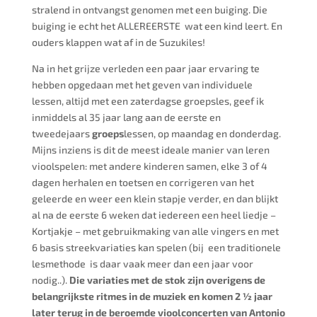
stralend in ontvangst genomen met een buiging. Die
buiging ie echt het ALLEREERSTE wat een kind leert. En
ouders klappen wat af in de Suzukiles!
Na in het grijze verleden een paar jaar ervaring te
hebben opgedaan met het geven van individuele
lessen, altijd met een zaterdagse groepsles, geef ik
inmiddels al 35 jaar lang aan de eerste en
tweedejaars
groeps
lessen, op maandag en donderdag.
Mijns inziens is dit de meest ideale manier van leren
vioolspelen: met andere kinderen samen, elke 3 of 4
dagen herhalen en toetsen en corrigeren van het
geleerde en weer een klein stapje verder, en dan blijkt
al na de eerste 6 weken dat iedereen een heel liedje –
Kortjakje – met gebruikmaking van alle vingers en met
6 basis streekvariaties kan spelen (bij een traditionele
lesmethode is daar vaak meer dan een jaar voor
nodig..).
Die variaties met de stok zijn overigens de
belangrijkste ritmes in de muziek en komen 2 ½ jaar
later terug in de beroemde vioolconcerten van Antonio