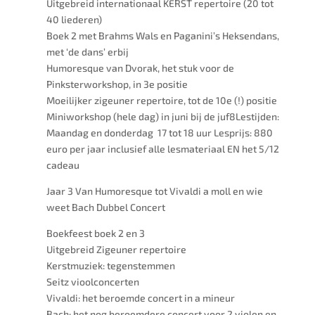
Uitgebreid internationaal KERST repertoire (20 tot
40 liederen)
Boek 2 met Brahms Wals en Paganini’s Heksendans,
met ‘de dans’ erbij
Humoresque van Dvorak, het stuk voor de
Pinksterworkshop, in 3e positie
Moeilijker zigeuner repertoire, tot de 10e (!) positie
Miniworkshop (hele dag) in juni bij de juf8
Lestijden:
Maandag en donderdag 17 tot 18 uur
Lesprijs: 880
euro per jaar inclusief alle lesmateriaal EN het 5/12
cadeau
Jaar 3 Van Humoresque tot Vivaldi a moll en wie
weet Bach Dubbel Concert
Boekfeest boek 2 en 3
Uitgebreid Zigeuner repertoire
Kerstmuziek: tegenstemmen
Seitz vioolconcerten
Vivaldi: het beroemde concert in a mineur
Bach: het nog beroemdere concert voor 2 violen en