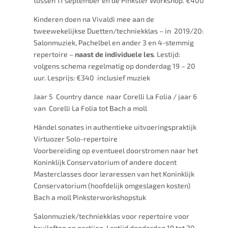
tussen 11 september en de Pinkster Workshop. €400
Kinderen doen na Vivaldi mee aan de
tweewekelijkse Duetten/techniekklas – in 2019/20:
Salonmuziek, Pachelbel en ander 3 en 4-stemmig
repertoire –
naast de individuele les
. Lestijd:
volgens schema regelmatig op donderdag 19 – 20
uur. Lesprijs: €340 inclusief muziek
Jaar 5 Country dance naar Corelli La Folia / jaar 6
van Corelli La Folia tot Bach a moll
Händel sonates in authentieke uitvoeringspraktijk
Virtuozer Solo-repertoire
Voorbereiding op eventueel doorstromen naar het
Koninklijk Conservatorium of andere docent
Masterclasses door leraressen van het Koninklijk
Conservatorium (hoofdelijk omgeslagen kosten)
Bach a moll Pinksterworkshopstuk
Salonmuziek/techniekklas voor repertoire voor
bruiloften en partijen. Lestijd donderdag 19 tot 20