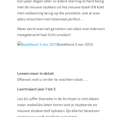
Een paar dagen later is iedere leerling al hard bezig
met de nieuwe stukken uit het nieuwe boek! EN kijkt
met voldoening terug op die prestatie, ook al was
alles misschien niet
helemaal
perfect….
Maar eerst was het genieten van alles wat iedereen
meegebracht had. Echt smullen!
Boekfeest 3 nov 2015
Lessen meer in detail
.
Oftewel: wat u verder te wachten staat…..
Leertraject jaar 1 tot 5
Les bij Juffie Stieneke in de Archipel is niet alleen
maar wekelijks laten horen wat je studeerde en
nieuwe studeerstof ophalen. Op allerlei bewezen
manieren wordt kindlief verleid tot