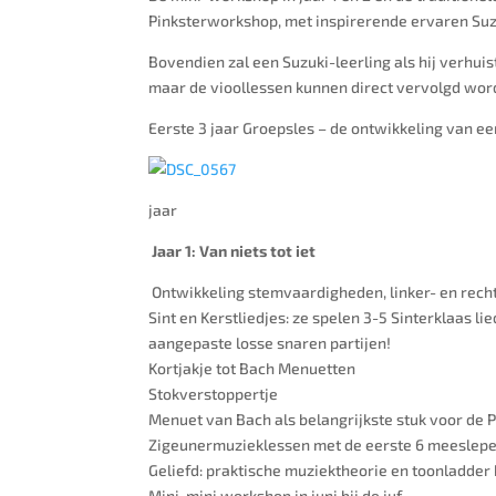
Pinksterworkshop, met inspirerende ervaren
Suz
Bovendien zal een Suzuki-leerling als hij verhuist
maar de vioollessen kunnen direct vervolgd wor
Eerste 3 jaar Groepsles – de ontwikkeling van e
jaar
Jaar 1: Van niets tot iet
Ontwikkeling stemvaardigheden, linker- en recht
Sint en Kerstliedjes: ze spelen 3-5 Sinterklaas l
aangepaste losse snaren partijen!
Kortjakje tot Bach Menuetten
Stokverstoppertje
Menuet van Bach als belangrijkste stuk voor de
Zigeunermuzieklessen met de eerste 6 meeslep
Geliefd: praktische muziektheorie en toonladder
Mini-mini workshop in juni bij de juf