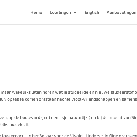
Home
Leerlingen
English
Aanbevelingen
lleen maar wekelijks laten horen wat je studeerde en nieuwe studeersto
MEN op les te komen ontstaan hechte viool-vriendschappen en samens
en, op de boulevard (met een ijsje natuurlijk!) en bij de intocht van S
olksmuziek uit.
logeerpartij in het 3e jaar voor de Vivaldi-kinders zijn fijne gratis ext