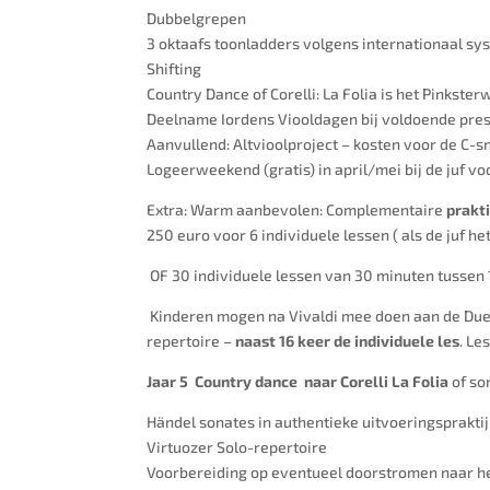
Dubbelgrepen
3 oktaafs toonladders volgens internationaal s
Shifting
Country Dance of Corelli: La Folia is het Pinkste
Deelname Iordens Viooldagen bij voldoende pres
Aanvullend: Altvioolproject – kosten voor de C-
Logeerweekend (gratis) in april/mei bij de juf 
Extra: Warm aanbevolen: Complementaire
prakt
250 euro voor 6 individuele lessen ( als de juf he
OF 30 individuele lessen van 30 minuten tussen 
Kinderen mogen na Vivaldi mee doen aan de Due
repertoire –
naast 16 keer de individuele les
. Le
Jaar 5 Country dance naar Corelli La Folia
of som
Händel sonates in authentieke uitvoeringspraktij
Virtuozer Solo-repertoire
Voorbereiding op eventueel doorstromen naar he