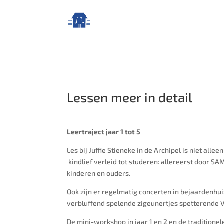
Lessen meer in detail
Leertraject jaar 1 tot 5
Les bij Juffie Stieneke in de Archipel is niet a
kindlief verleid tot studeren:
allereerst door SA
kinderen en ouders.
Ook zijn er regelmatig concerten in bejaardenhuiz
verbluffend spelende zigeunertjes spetterende V
De mini-workshop in jaar 1 en 2 en de traditionele 