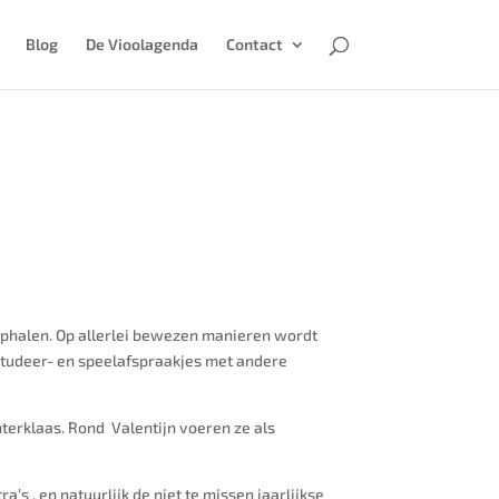
Blog
De Vioolagenda
Contact
f ophalen. Op allerlei bewezen manieren wordt
tudeer- en speelafspraakjes met andere
interklaas. Rond Valentijn voeren ze als
ra’s , en natuurlijk
de niet te missen jaarlijkse