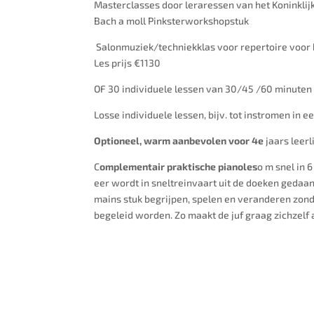
Masterclasses door leraressen van het Koninklij
Bach a moll Pinksterworkshopstuk
Salonmuziek/techniekklas voor repertoire voor br
Les prijs €1130
OF 30 individuele lessen van 30/45 /60 minuten 
Losse individuele lessen, bijv. tot instromen in 
Optioneel, warm aanbevolen voor 4e
jaars leerl
C
omplementair praktische pianoles
o m snel in 
eer wordt in sneltreinvaart uit de doeken gedaan.
mains stuk begrijpen, spelen en veranderen zond
begeleid worden. Zo maakt de juf graag zichzelf 
02
September