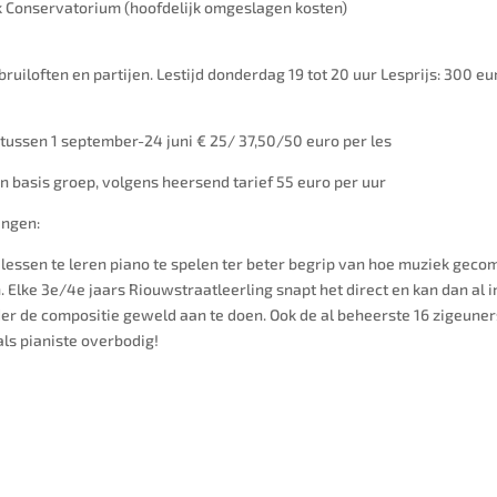
k Conservatorium (hoofdelijk omgeslagen kosten)
uiloften en partijen. Lestijd donderdag 19 tot 20 uur Lesprijs: 300 eu
tussen 1 september-24 juni € 25/ 37,50/50 euro per les
een basis groep, volgens heersend tarief 55 euro per uur
ingen:
6 lessen te leren piano te spelen ter beter begrip van hoe muziek g
 Elke 3e/4e jaars Riouwstraatleerling snapt het direct en kan dan al i
er de compositie geweld aan te doen. Ook de al beheerste 16 zigeuners
als pianiste overbodig!