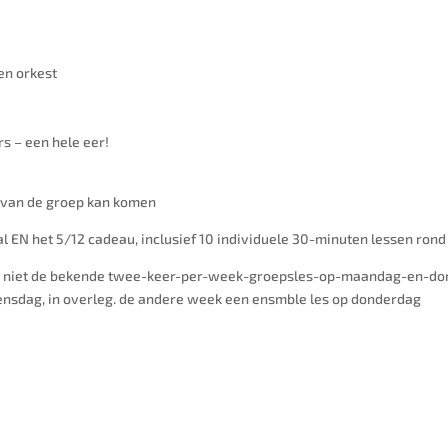
en orkest
s – een hele eer!
 van de groep kan komen
iaal EN het 5/12 cadeau, inclusief 10 individuele 30-minuten lessen ron
er niet de bekende twee-keer-per-week-groepsles-op-maandag-en-don
oensdag, in overleg. de andere week een ensmble les op donderdag