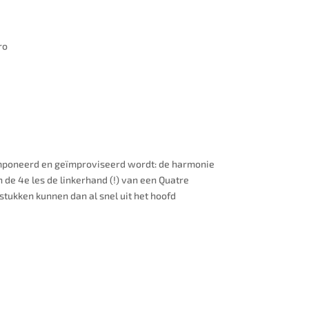
ro
ecomponeerd en geïmproviseerd wordt: de harmonie
n de 4e les de linkerhand (!) van een Quatre
tukken kunnen dan al snel uit het hoofd