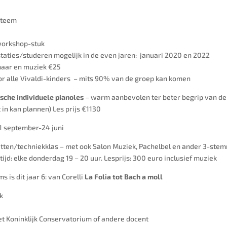
ysteem
rworkshop-stuk
taties/studeren mogelijk in de even jaren: januari 2020 en 2022
snaar en muziek €25
voor alle Vivaldi-kinders – mits 90% van de groep kan komen
ische individuele pianoles
– warm aanbevolen ter beter begrip van de 
t in kan plannen) Les prijs €1130
1 september-24 juni
tten/techniekklas – met ook Salon Muziek, Pachelbel en ander 3-ste
stijd: elke donderdag 19 – 20 uur. Lesprijs: 300 euro inclusief muziek
s is dit jaar 6: van Corelli
La Folia tot Bach a moll
k
t Koninklijk Conservatorium of andere docent