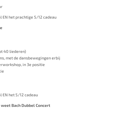
ur
aal EN het prachtige 5/12 cadeau
ue
ot 40 liederen)
ns, met de dansbewegingen erbij
rworkshop, in 3e positie
tie
aal EN het 5/12 cadeau
e weet Bach Dubbel Concert