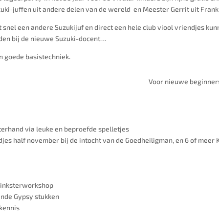
uki
-juffen uit andere delen van de wereld en Meester Gerrit uit Frank
 snel een andere Suzukijuf en direct een hele club viool vriendjes kunn
den bij de nieuwe
Suzuki
-docent…
en goede basistechniek.
Voor nieuwe beginners 
erhand via leuke en beproefde spelletjes
iedjes half november bij de intocht van de Goedheiligman, en 6 of meer 
 Pinksterworkshop
ende Gypsy stukken
 kennis