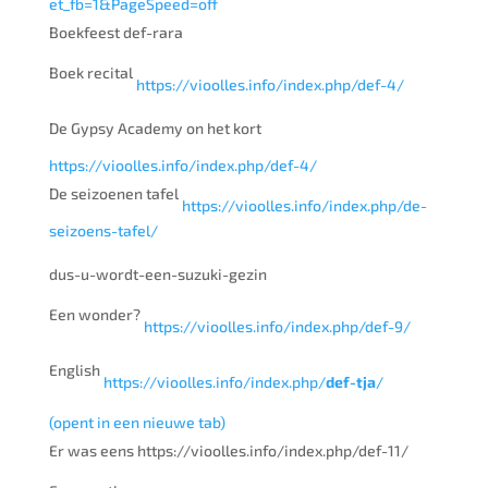
et_fb=1&PageSpeed=off
Boekfeest def-rara
Boek recital
https://vioolles.info/index.php/def-4/
De Gypsy Academy on het kort
https://vioolles.info/index.php/def-4/
De seizoenen tafel
https://vioolles.info/index.php/de-
seizoens-tafel/
dus-u-wordt-een-suzuki-gezin
Een wonder?
https://vioolles.info/index.php/def-9/
English
https://vioolles.info/index.php/
def-tja
/
(opent in een nieuwe tab)
Er was eens https://vioolles.info/index.php/def-11/