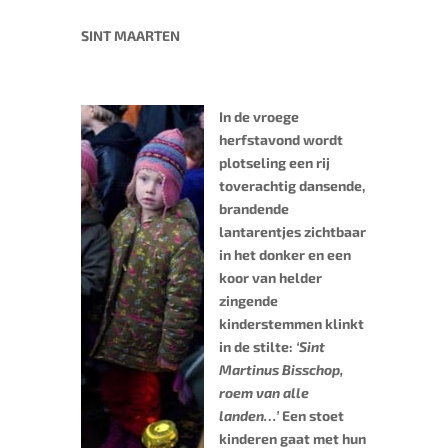
SINT MAARTEN
In de vroege
herfstavond wordt
plotseling een rij
toverachtig dansende,
brandende
lantarentjes zichtbaar
in het donker en een
koor van helder
zingende
kinderstemmen klinkt
in de stilte:
‘Sint
Martinus Bisschop,
roem van alle
landen…’
Een stoet
kinderen gaat met hun