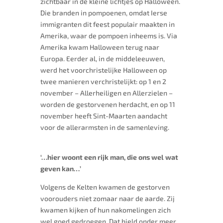
zichtbaar in de kleine lichtjes op Halloween.
Die branden in pompoenen, omdat Ierse
immigranten dit feest populair maakten in
Amerika, waar de pompoen inheems is. Via
Amerika kwam Halloween terug naar
Europa. Eerder al, in de middeleeuwen,
werd het voorchristelijke Halloween op
twee manieren verchristelijkt: op 1 en 2
november – Allerheiligen en Allerzielen –
worden de gestorvenen herdacht, en op 11
november heeft Sint-Maarten aandacht
voor de allerarmsten in de samenleving.
‘…hier woont een rijk man, die ons wel wat
geven kan…’
Volgens de Kelten kwamen de gestorven
voorouders niet zomaar naar de aarde. Zij
kwamen kijken of hun nakomelingen zich
wel goed gedroegen. Dat hield onder meer