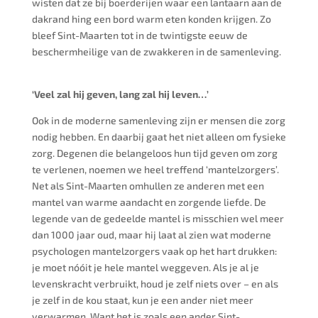
wisten dat ze bij boerderijen waar een lantaarn aan de
dakrand hing een bord warm eten konden krijgen. Zo
bleef Sint-Maarten tot in de twintigste eeuw de
beschermheilige van de zwakkeren in de samenleving.
‘Veel zal hij geven, lang zal hij leven…’
Ook in de moderne samenleving zijn er mensen die zorg
nodig hebben. En daarbij gaat het niet alleen om fysieke
zorg. Degenen die belangeloos hun tijd geven om zorg
te verlenen, noemen we heel treffend ‘mantelzorgers’.
Net als Sint-Maarten omhullen ze anderen met een
mantel van warme aandacht en zorgende liefde. De
legende van de gedeelde mantel is misschien wel meer
dan 1000 jaar oud, maar hij laat al zien wat moderne
psychologen mantelzorgers vaak op het hart drukken:
je moet nóóit je hele mantel weggeven. Als je al je
levenskracht verbruikt, houd je zelf niets over – en als
je zelf in de kou staat, kun je een ander niet meer
verwarmen. Want het is zoals een ander Sint-