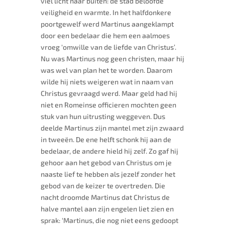
viel licht naar buiten: de stad beloofde
veiligheid en warmte. In het halfdonkere
poortgewelf werd Martinus aangeklampt
door een bedelaar die hem een aalmoes
vroeg ‘omwille van de liefde van Christus’.
Nu was Martinus nog geen christen, maar hij
was wel van plan het te worden. Daarom
wilde hij niets weigeren wat in naam van
Christus gevraagd werd. Maar geld had hij
niet en Romeinse officieren mochten geen
stuk van hun uitrusting weggeven. Dus
deelde Martinus zijn mantel met zijn zwaard
in tweeën. De ene helft schonk hij aan de
bedelaar, de andere hield hij zelf. Zo gaf hij
gehoor aan het gebod van Christus om je
naaste lief te hebben als jezelf zonder het
gebod van de keizer te overtreden. Die
nacht droomde Martinus dat Christus de
halve mantel aan zijn engelen liet zien en
sprak: ‘Martinus, die nog niet eens gedoopt