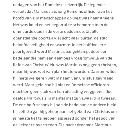
nadagen van het Romeinse keizerrijk. De legende
vertelt dat Martinus als jong Romeins officier aan het
hoofd van zijn manschappen op weg was naar Amiens.
Het was koud en het begon al te schemeren toen de
ommuurde stad in de verte opdoemde. Uit alle
openstaande poorten viel licht naar buiten: de stad
beloofde veiligheid en warmte. In het halfdonkere
poortgewelf werd Martinus aangeklampt door een
bedelaar die hem een aalmoes vroeg ‘omwille van de
liefde van Christus’. Nu was Martinus nog geen christen,
maar hij was wel van plan het te worden. Daarom wilde
hij niets weigeren wat in naam van Christus gevraagd
werd. Maar geld had hij niet en Romeinse officieren
mochten geen stuk van hun uitrusting weggeven. Dus
deelde Martinus zijn mantel met zijn zwaard in tweeën.
De ene helft schonk hij aan de bedelaar, de andere hield
hij zelf. Zo gaf hij gehoor aan het gebod van Christus om
je naaste lief te hebben als jezelf zonder het gebod van
de keizer te overtreden. Die nacht droomde Martinus