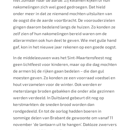
niet zomaar naar de aarde. Zij kwamen kijken of hun
nakomelingen zich wel goed gedroegen. Dat hield
onder meer in dat ze niemand mochten uitsluiten van
de oogst die de aarde voortbracht. De voorouderzielen
gingen daarom bedelend langs de huizen. Zo konden ze
zelf zien of hun nakomelingen bereid waren om de
allerarmsten ook hun deel te geven. Wie met gulle hand
gaf, kon in het nieuwe jaar rekenen op een goede oogst.
In de middeleeuwen was het Sint-Maartensfeest nog
geen lichtfeest voor kinderen, maar op die dag mochten
de armen bij de rijken gaan bedelen – die dan gul
moesten geven. Zo konden ze een voorraad voedsel en
hout verzamelen voor de winter. Ook werden er
meterslange broden gebakken die onder alle gezinnen
werden verdeeld. In Duitsland gebeurt dit nog op
kerstmarkten: de sneden brood worden dan
rondgedeeld. En tot de oorlog hadden boeren in
sommige delen van Brabant de gewoonte om vanaf 11
november ‘de lantaarn uit te hangen’. Dakloze zwervers