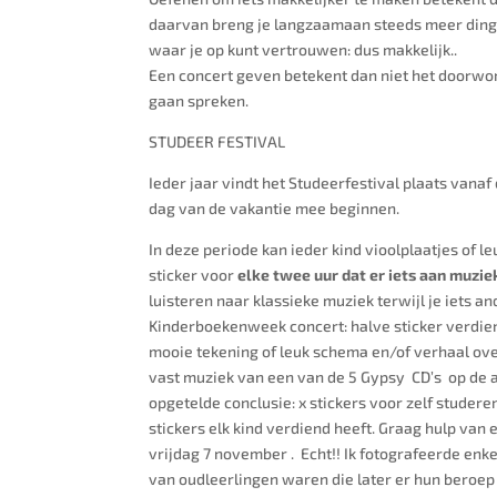
daarvan breng je langzaamaan steeds meer dingen 
waar je op kunt vertrouwen: dus makkelijk..
Een concert geven betekent dan niet het doorwors
gaan spreken.
STUDEER FESTIVAL
Ieder jaar vindt het Studeerfestival plaats vanaf
dag van de vakantie mee beginnen.
In deze periode kan ieder kind vioolplaatjes of
sticker voor
elke twee uur dat er iets aan muzi
luisteren naar klassieke muziek terwijl je iets a
Kinderboekenweek concert: halve sticker verdiend
mooie tekening of leuk schema en/of verhaal over 
vast muziek van een van de 5 Gypsy CD’s op de a
opgetelde conclusie: x stickers voor zelf studere
stickers elk kind verdiend heeft. Graag hulp van
vrijdag 7 november . Echt!! Ik fotografeerde enk
van oudleerlingen waren die later er hun beroep