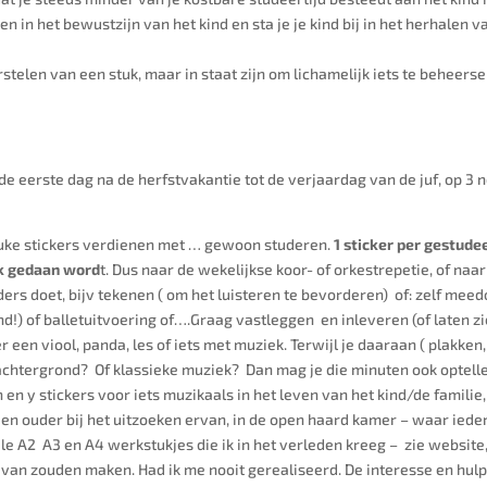
in het bewustzijn van het kind en sta je je kind bij in het herhalen v
telen van een stuk, maar in staat zijn om lichamelijk iets te beheerse
 de eerste dag na de herfstvakantie tot de verjaardag van de juf, op 3
 leuke stickers verdienen met … gewoon studeren.
1 sticker per gestude
ek gedaan word
t. Dus naar de wekelijkse koor- of orkestrepetie, of naa
nders doet, bijv tekenen ( om het luisteren te bevorderen) of: zelf mee
!) of balletuitvoering of….Graag vastleggen en inleveren (of laten zie
een viool, panda, les of iets met muziek. Terwijl je daaraan ( plakken,
chtergrond? Of klassieke muziek? Dan mag je die minuten ook optellen
n en y stickers voor iets muzikaals in het leven van het kind/de famili
 een ouder bij het uitzoeken ervan, in de open haard kamer – waar ied
ele A2 A3 en A4 werkstukjes die ik in het verleden kreeg – zie websit
 van zouden maken. Had ik me nooit gerealiseerd. De interesse en hul