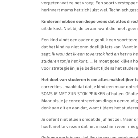
vergeten wat ze net vroeg. Een soort verstoppe
herinnert mams het zich juist wel. Technisch ge
Kinderen hebben een diepe wens dat alles direct
uit de kast. Niet bij de leraar, want die heeft ge
Een kind vindt een ouder eigenlijk een soort tov
dat het kind nu niet onmiddellijk iets kan. Want
zegt:
ik wou dat ik een toverstok had en het nu 
studeren tot je het kunt…..
Je moet goed kijken ho
voor strategieën je je bedient tijdens het studere
Het doel van studeren is om alles makkelijker 
correcties , maakt dat dat je kind een muur op
SOMS JE MET ZIJN STOK PRIKKEN of huilen. Of alle
Maar als je je concentreert om dingen eenvoudige
denk aan dit en aan dat, want tijdens het studer
Je oefent niet alleen omdat de juf het zei. Maar 
hoeft niet te vrezen dat het misschien weer mis g
Oefenen om iets makkelijker te maken betekent dat