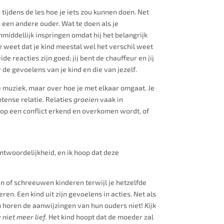
 tijdens de les hoe je iets zou kunnen doen. Net
n een andere ouder. Wat te doen als je
nmiddellijk inspringen omdat hij het belangrijk
 je weet dat je kind meestal wel het verschil weet
e reacties zijn goed; jij bent de chauffeur en jij
 de gevoelens van je kind en die van jezelf.
de muziek, maar over hoe je met elkaar omgaat. Je
ntense relatie. Relaties
groeien
vaak in
aarop een conflict erkend en overkomen wordt, of
antwoordelijkheid, en ik hoop dat deze
en of schreeuwen kinderen terwijl je hetzelfde
en. Een kind uit zijn gevoelens in acties. Net als
en horen de aanwijzingen van hun ouders niet!
K
ijk
je niet meer lief.
Het kind hoopt dat de moeder zal