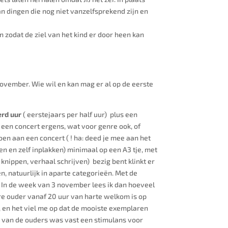
an dingen die nog niet vanzelfsprekend zijn en
n zodat de ziel van het kind er door heen kan
 november. Wie wil en kan mag er al op de eerste
erd uur
( eerstejaars per half uur) plus een
r een concert ergens, wat voor genre ook, of
doen aan een concert ( ! ha: deed je mee aan het
n en zelf inplakken) minimaal op een A3 tje, met
 knippen, verhaal schrijven) bezig bent klinkt er
, natuurlijk in aparte categorieën. Met de
e, In de week van 3 november lees ik dan hoeveel
ere ouder vanaf 20 uur van harte welkom is op
e, en het viel me op dat de mooiste exemplaren
p van de ouders was vast een stimulans voor