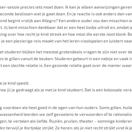
eer-sessie precies iets moet doen. Ik kan je alleen aanwijzingen geven
seconde beslissen wat je gaat doen. En je reactie is ook anders dan va
 kind begint vrolijk aan Allegro? Een andere ouder zou dan misschien o
ert. Jij bent misschien dankbaar dat er een heel liedje uitrolt en, omdat
g over hoe recht je kind streek en hoe mooi die eerste noot klonk. Beid
je een plezierige reis maakt van het leren vioolspelen en luistert naar
het studeren blijken het meestal grotendeels vragen te zijn niet over 
ies te gillen vanuit de keuken. Studeren gebeurt in een nabije en vaak i
 het een slechte relatie is. Een gezonde relatie gaat over de manier w
e je kind speelt.
oe jij je gedraagt als je met je kind studeert. Dat is een kolossale ver
ag voordoen als heel goed in de ogen van hun ouders. Soms gillen, huil
volwassenheid leerden we zelf gevoelens te verwoorden of te rationaliser
gen, te vertalen als liefde. Ruziën, pruilen, theater – sommige kinder
n terwijl je Kortjakje strijkt.
Ze horen:
als je niet recht strijkt vind ik 