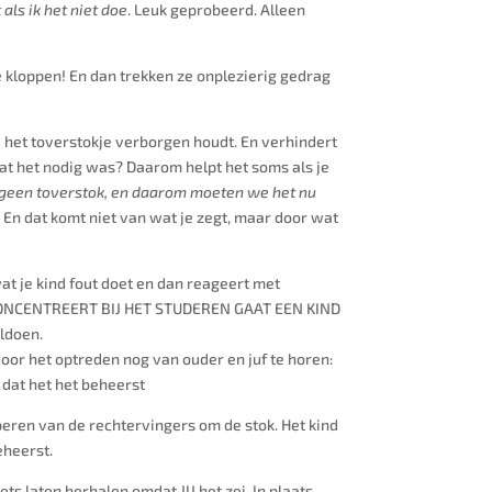
ls ik het niet doe
. Leuk geprobeerd. Alleen
 te kloppen! En dan trekken ze onplezierig gedrag
nu het toverstokje verborgen houdt. En verhindert
dat het nodig was? Daarom helpt het soms als je
b geen toverstok, en daarom moeten we het nu
. En dat komt niet van wat je zegt, maar door wat
 wat je kind fout doet en dan reageert met
GEN CONCENTREERT BIJ HET STUDEREN GAAT EEN KIND
oldoen.
voor het optreden nog van ouder en juf te horen:
 dat het het beheerst
aperen van de rechtervingers om de stok. Het kind
eheerst.
s laten herhalen omdat JIJ het zei. In plaats