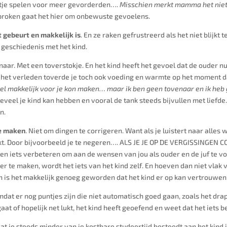
rtje spelen voor meer gevorderden….
Misschien merkt mamma het niet a
sproken gaat het hier om onbewuste gevoelens.
 gebeurt en makkelijk is
. En ze raken gefrustreerd als het niet blijkt
en geschiedenis met het kind.
enaar. Met een toverstokje. En het kind heeft het gevoel dat de ouder 
 in het verleden toverde je toch ook voeding en warmte op het moment 
heel makkelijk voor je kon maken… maar ik ben geen tovenaar en ik he
eveel je kind kan hebben en vooral de tank steeds bijvullen met liefde
n.
te maken
. Niet om dingen te corrigeren. Want als je luistert naar alles
trekt. Door bijvoorbeeld je te negeren…. ALS JE JE OP DE VERGISSIN
en iets verbeteren om aan de wensen van jou als ouder en de juf te v
r te maken, wordt het iets van het kind zelf. En hoeven dan niet vlak 
en is het makkelijk genoeg geworden dat het kind er op kan vertrouwen
omdat er nog puntjes zijn die niet automatisch goed gaan, zoals het dr
aat of hopelijk net lukt, het kind heeft geoefend en weet dat het iets b
 je steeds minder van je kostbare studeertijd besteedt aan het kind iet