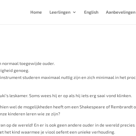
Home
Leerlingen
English
Aanbevelingen
en normaal toegewijde ouder.
ezigheid genoeg.
instrument studeren maximaal nuttig zijn en zich minimaal in het proce
zuki’s leskamer. Soms wees hij er op als hij iets erg saai vond klinken.
schien wel de mogelijkheden heeft om een Shakespeare of Rembrandt
nze kinderen leren wie ze zijn?
van op de wereld! En er is ook geen andere ouder in de wereld precies a
gt met het kind waarmee je viool oefent een unieke verhouding.