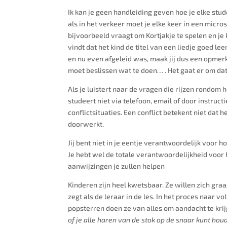
Ik kan je geen handleiding geven hoe je elke stud
als in het verkeer moet je elke keer in een micro
bijvoorbeeld vraagt om Kortjakje te spelen en je
vindt dat het kind de titel van een liedje goed le
en nu even afgeleid was, maak jij dus een opmerkin
moet beslissen wat te doen… . Het gaat er om dat 
Als je luistert naar de vragen die rijzen rondom 
studeert niet via telefoon, email of door instruct
conflictsituaties. Een conflict betekent niet dat
doorwerkt.
Jij bent niet in je eentje verantwoordelijk voor ho
Je hebt wel de totale verantwoordelijkheid voor h
aanwijzingen je zullen helpen
Kinderen zijn heel kwetsbaar. Ze willen zich gra
zegt als de leraar in de les. In het proces naar 
popsterren doen ze van alles om aandacht te krij
of je alle haren van de stok op de snaar kunt houde