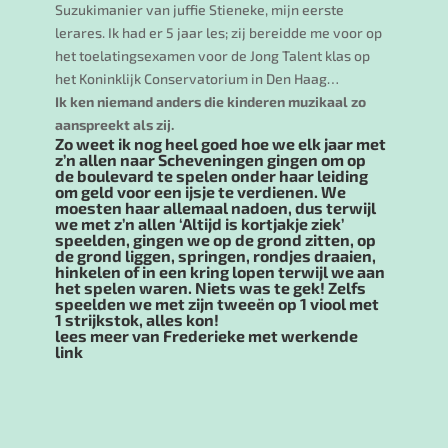
Suzukimanier van juffie Stieneke, mijn eerste
lerares. Ik had er 5 jaar les; zij bereidde me voor op
het toelatingsexamen voor de Jong Talent klas op
het Koninklijk Conservatorium in Den Haag…
Ik ken niemand anders die kinderen muzikaal zo
aanspreekt als zij.
Zo weet ik nog heel goed hoe we elk jaar met
z’n allen naar Scheveningen gingen om op
de boulevard te spelen onder haar leiding
om geld voor een ijsje te verdienen. We
moesten haar allemaal nadoen, dus terwijl
we met z’n allen ‘Altijd is kortjakje ziek’
speelden, gingen we op de grond zitten, op
de grond liggen, springen, rondjes draaien,
hinkelen of in een kring lopen terwijl we aan
het spelen waren. Niets was te gek! Zelfs
speelden we met zijn tweeën op 1 viool met
1 strijkstok, alles kon!
lees meer van Frederieke met werkende
link