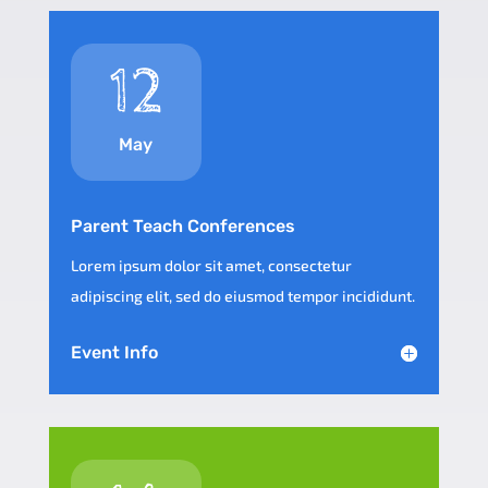
12
May
Parent Teach Conferences
Lorem ipsum dolor sit amet, consectetur
adipiscing elit, sed do eiusmod tempor incididunt.
Event Info