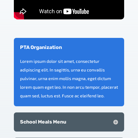
PTA Organization
Lorem ipsum dolor sit amet, consectetur
adipiscing elit. In sagittis, urna eu convallis
pulvinar, urna enim mollis magna, eget dictum
lorem quam eget leo. In non arcu tempor, placerat
quam sed, luctus est. Fusce ac eleifend leo.
School Meals Menu