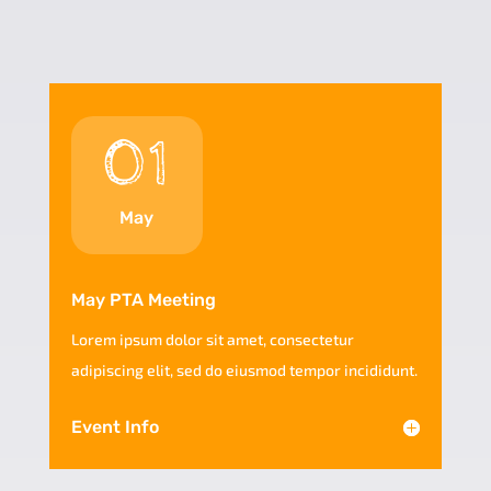
01
May
May PTA Meeting
Lorem ipsum dolor sit amet, consectetur
adipiscing elit, sed do eiusmod tempor incididunt.
Event Info