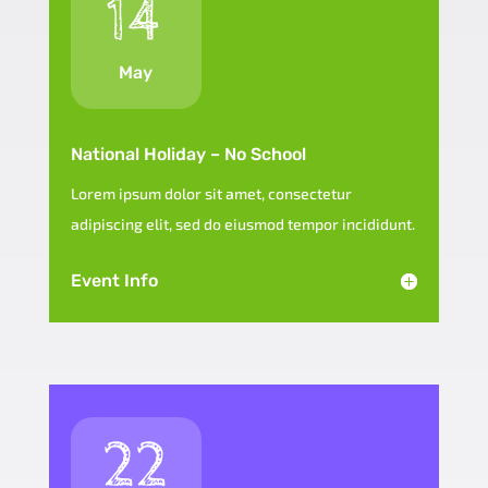
14
May
National Holiday – No School
Lorem ipsum dolor sit amet, consectetur
adipiscing elit, sed do eiusmod tempor incididunt.
Event Info
22