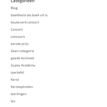
Categorieën
Blog
boekfeest als boek uit is
boulevard concert
Concert
concours
eerste prijs
Geen categorie
goede techniek
Gypsy Academy
jaartafel
Kerst
Kerstoptreden
leerlingen
les