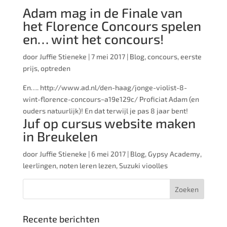
Adam mag in de Finale van
het Florence Concours spelen
en… wint het concours!
door
Juffie Stieneke
|
7 mei 2017
|
Blog
,
concours
,
eerste
prijs
,
optreden
En…. http://www.ad.nl/den-haag/jonge-violist-8-
wint-florence-concours~a19e129c/ Proficiat Adam (en
ouders natuurlijk)! En dat terwijl je pas 8 jaar bent!
Juf op cursus website maken
in Breukelen
door
Juffie Stieneke
|
6 mei 2017
|
Blog
,
Gypsy Academy
,
leerlingen
,
noten leren lezen
,
Suzuki vioolles
Recente berichten