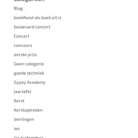
Blog
boekfeest als boek uit is
boulevard concert
Concert
concours
eerste prijs
Geen categorie
goede techniek
Gypsy Academy
jaartafel
Kerst
Kerstoptreden
leerlingen
les
les buitenshuis