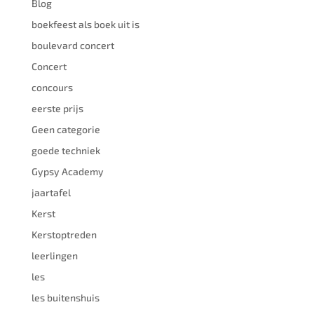
Blog
boekfeest als boek uit is
boulevard concert
Concert
concours
eerste prijs
Geen categorie
goede techniek
Gypsy Academy
jaartafel
Kerst
Kerstoptreden
leerlingen
les
les buitenshuis