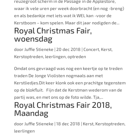
reuzegroot scherm in de Passage in de Applestore,
waar ik vele uren per week doorbracht (en nog -breng)
en als bedankje met iets wat ik WEL kan -voor de
Kerstboom – kom spelen. Maar dit jaar nodigden de...
Royal Christmas Fair,
woensdag
door
Juffie Stieneke
|
20 dec 2018
|
Concert
,
Kerst
,
Kerstoptreden
,
leerlingen
,
optreden
Omdat ons gevraagd was nog een keertje op te treden
traden De Jonge Violisten nogmaals aan met
Kerstliedjes.Dit keer klonk ook een prachitge tegenstem
op de blokfluit. Fijn dat de Kerstman wederom van de
partij was, en met ons op de foto wilde. Tja,...
Royal Christmas Fair 2018,
Maandag
door
Juffie Stieneke
|
18 dec 2018
|
Kerst
,
Kerstoptreden
,
leerlingen