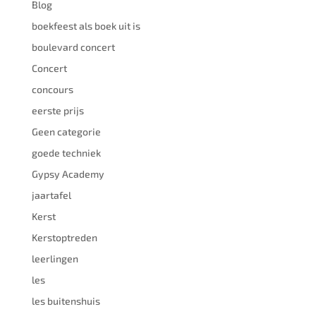
Blog
boekfeest als boek uit is
boulevard concert
Concert
concours
eerste prijs
Geen categorie
goede techniek
Gypsy Academy
jaartafel
Kerst
Kerstoptreden
leerlingen
les
les buitenshuis