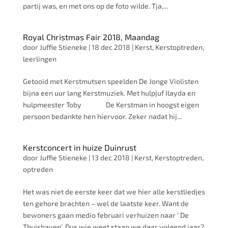
partij was, en met ons op de foto wilde. Tja,...
Royal Christmas Fair 2018, Maandag
door
Juffie Stieneke
|
18 dec 2018
|
Kerst
,
Kerstoptreden
,
leerlingen
Getooid met Kerstmutsen speelden De Jonge Violisten
bijna een uur lang Kerstmuziek. Met hulpjuf Ilayda en
hulpmeester Toby De Kerstman in hoogst eigen
persoon bedankte hen hiervoor. Zeker nadat hij...
Kerstconcert in huize Duinrust
door
Juffie Stieneke
|
13 dec 2018
|
Kerst
,
Kerstoptreden
,
optreden
Het was niet de eerste keer dat we hier alle kerstliedjes
ten gehore brachten – wel de laatste keer. Want de
bewoners gaan medio februari verhuizen naar ‘ De
Thuishaven’. Dus wie weet staan we daar volgend jaar?