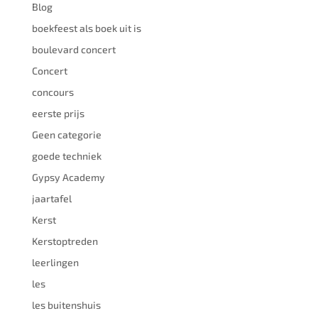
Blog
boekfeest als boek uit is
boulevard concert
Concert
concours
eerste prijs
Geen categorie
goede techniek
Gypsy Academy
jaartafel
Kerst
Kerstoptreden
leerlingen
les
les buitenshuis