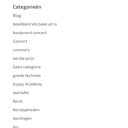
Categorieën
Blog
boekfeest als boek uit is
boulevard concert
Concert
concours
eerste prijs
Geen categorie
goede techniek
Gypsy Academy
jaartafel
Kerst
Kerstoptreden
leerlingen
les