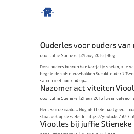
Ouderles voor ouders van 
door
Juffie Stieneke
|
24 aug 2016
|
Blog
Deze ouders kunnen het: Kortjakje spelen, alle v
begeleiden als nieuwbakken Suzuki-ouder ? Twee
samen met hun kind op...
Nazomer activiteiten Viool
door
Juffie Stieneke
|
21 aug 2016
|
Geen categori
Heet van de naald… Nog niet helemaal goed, maar
staat ook op de website. https://youtu.be/oU-
Vioolles bij juffie Stienek
door
Juffie Stieneke
|
20 aug 2016
|
Blog