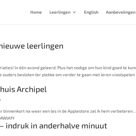
Home
Leerlingen
English
Aanbevelingen
nieuwe leerlingen
ariaties! In één avond geleerd. Plus het nodige om hun kind goed te ku
 ouders besloten ter plekke om verder te gaan met leren vioolspelen
huis Archipel
e
 binnenkort na weer een les in de Applestore zal ik hem verbeteren…
7mMWtAfY
e – indruk in anderhalve minuut