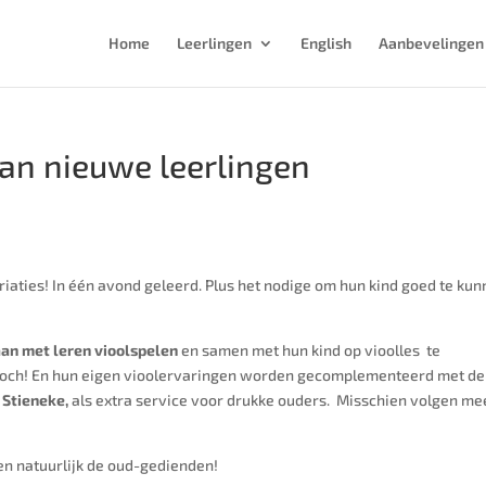
Home
Leerlingen
English
Aanbevelingen
van nieuwe leerlingen
ariaties! In één avond geleerd. Plus het nodige om hun kind goed te ku
aan met leren vioolspelen
en samen met hun kind op vioolles te
er toch! En hun eigen vioolervaringen worden gecomplementeerd met de
e Stieneke,
als extra service voor drukke ouders. Misschien volgen me
en natuurlijk de oud-gedienden!