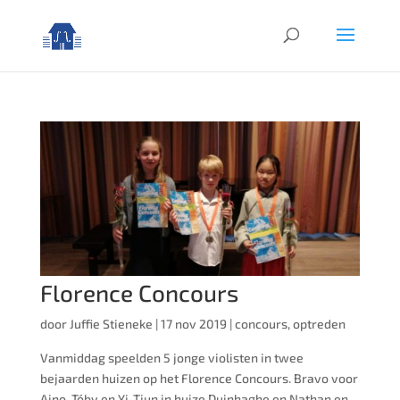
Florence Concours
door
Juffie Stieneke
|
17 nov 2019
|
concours
,
optreden
Vanmiddag speelden 5 jonge violisten in twee
bejaarden huizen op het Florence Concours. Bravo voor
Aino, Tóby en Yi-Tjun in huize Duinhaghe en Nathan en