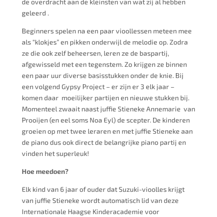
de overdracht aan de kleinsten van wat zij al hebben
geleerd .
Beginners spelen na een paar vioollessen meteen mee
als “klokjes” en pikken onderwijl de melodie op. Zodra
ze die ook zelf beheersen, leren ze de baspartij,
afgewisseld met een tegenstem. Zo krijgen ze binnen
een paar uur diverse basisstukken onder de knie. Bij
een volgend Gypsy Project – er zijn er 3 elk jaar –
komen daar moeilijker partijen en nieuwe stukken bij.
Momenteel zwaait naast juffie Stieneke Annemarie van
Prooijen (en eel soms Noa Eyl) de scepter. De kinderen
groeien op met twee leraren en met juffie Stieneke aan
de piano dus ook direct de belangrijke piano partij en
vinden het superleuk!
Hoe meedoen?
Elk kind van 6 jaar of ouder dat Suzuki-vioolles krijgt
van juffie Stieneke wordt automatisch lid van deze
Internationale Haagse Kinderacademie voor