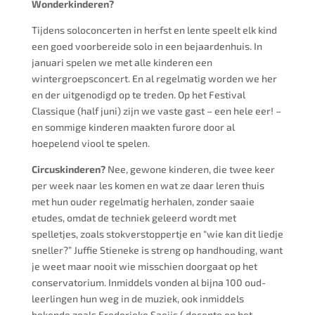
Wonderkinderen?
Tijdens soloconcerten in herfst en lente speelt elk kind
een goed voorbereide solo in een bejaardenhuis. In
januari spelen we met alle kinderen een
wintergroepsconcert. En al regelmatig worden we her
en der uitgenodigd op te treden. Op het Festival
Classique (half juni) zijn we vaste gast – een hele eer! –
en sommige kinderen maakten furore door al
hoepelend viool te spelen.
Circuskinderen?
Nee, gewone kinderen, die twee keer
per week naar les komen en wat ze daar leren thuis
met hun ouder regelmatig herhalen, zonder saaie
etudes, omdat de techniek geleerd wordt met
spelletjes, zoals stokverstoppertje en “wie kan dit liedje
sneller?” Juffie Stieneke is streng op handhouding, want
je weet maar nooit wie misschien doorgaat op het
conservatorium. Inmiddels vonden al bijna 100 oud-
leerlingen hun weg in de muziek, ook inmiddels
bekende zoals Frederieke Saeijs ( docente op het