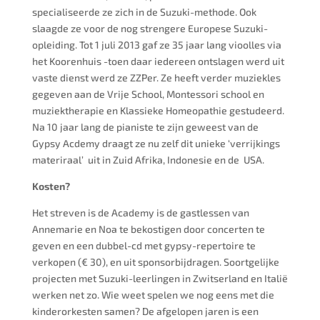
specialiseerde ze zich in de Suzuki-methode. Ook
slaagde ze voor de nog strengere Europese Suzuki-
opleiding. Tot 1 juli 2013 gaf ze 35 jaar lang vioolles via
het Koorenhuis -toen daar iedereen ontslagen werd uit
vaste dienst werd ze ZZPer. Ze heeft verder muziekles
gegeven aan de Vrije School, Montessori school en
muziektherapie en Klassieke Homeopathie gestudeerd.
Na 10 jaar lang de pianiste te zijn geweest van de
Gypsy Acdemy draagt ze nu zelf dit unieke ‘verrijkings
materiraal’ uit in Zuid Afrika, Indonesie en de USA.
Kosten?
Het streven is de Academy is de gastlessen van
Annemarie en Noa te bekostigen door concerten te
geven en een dubbel-cd met gypsy-repertoire te
verkopen (€ 30), en uit sponsorbijdragen. Soortgelijke
projecten met Suzuki-leerlingen in Zwitserland en Italië
werken net zo. Wie weet spelen we nog eens met die
kinderorkesten samen? De afgelopen jaren is een