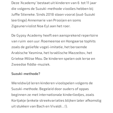
Deze ‘Academy’ bestaat uit kinderen van 6 tot 11 jaar
die volgens de Suzuki-methode vioolles hebben bij
Juffie Stieneke. Sinds 2018 staan vooral (oud-Suzuki
leerlinge) Annemarie van Prooijen en soms
Zigeunerviolist Noa Eyl aan het roer.
De Gypsy Academy heeft een aansprekend repertoire
van ruim een uur: Roemeense en Hongaarse tophits
zoals de geliefde vogel-imitatie, het beroemde
Arabische Yasmina, het Israëlische Mazzeltov, het
Griekse Milise Mou. De kinderen spelen ook Ierse en
Zweedse fiddle-muziek.
Suzuki-methode?
Wereldwijd leren kinderen vioolspelen volgens de
Suzuki-methode. Begeleid door ouders of oppas
beginnen ze met internationale kinderliedjes, zoals
Kortjakje (enkele streekvariaties blijken later afkomstig
uit stukken van Bach en Vivaldi…!).