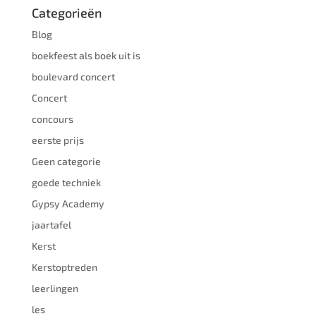
Categorieën
Blog
boekfeest als boek uit is
boulevard concert
Concert
concours
eerste prijs
Geen categorie
goede techniek
Gypsy Academy
jaartafel
Kerst
Kerstoptreden
leerlingen
les