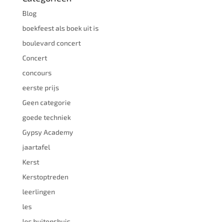
Blog
boekfeest als boek uit is
boulevard concert
Concert
concours
eerste prijs
Geen categorie
goede techniek
Gypsy Academy
jaartafel
Kerst
Kerstoptreden
leerlingen
les
les buitenshuis