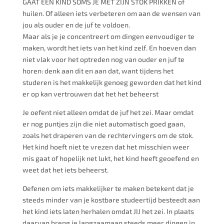
GAAT EEN KIND SOMS JE MET ZIJN STOK PRIKKEN of
huilen. Of alleen iets verbeteren om aan de wensen van
jou als ouder en de juf te voldoen.
Maar als je je concentreert om dingen eenvoudiger te
maken, wordt het iets van het kind zelf. En hoeven dan
niet vlak voor het optreden nog van ouder en juf te
horen: denk aan dit en aan dat, want tijdens het
studeren is het makkelijk genoeg geworden dat het kind
er op kan vertrouwen dat het het beheerst
Je oefent niet alleen omdat de juf het zei. Maar omdat
er nog puntjes zijn die niet automatisch goed gaan,
zoals het draperen van de rechtervingers om de stok.
Het kind hoeft niet te vrezen dat het misschien weer
mis gaat of hopelijk net lukt, het kind heeft geoefend en
weet dat het iets beheerst.
Oefenen om iets makkelijker te maken betekent dat je
steeds minder van je kostbare studeertijd besteedt aan
het kind iets laten herhalen omdat JIJ het zei. In plaats
daarvan breng je langzaamaan steeds meer dingen in