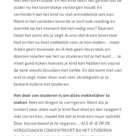
Met een toverstokje. En het kind heeft het gevoel dat de
ouder nu het toverstokje verborgen houdt. En
verhindert dat het kind nu niet onmiddellijk iets kan.
Want in het verleden toverde je toch ook voeding en
warmte op het moment dat het nodig was? Daarom
helpt het soms als je zegt:
ik wou dat ik een toverstok
had en het nu heel makkelijk voor je kon maken… maar
ik ben geen tovenaar en ik heb geen toverstok, en
daarom moeten we het nu studeren tot je het kunt…..
Je
moet goed kijken hoeveel je kind kan hebben en vooral
de tank steeds bijvullen met liefde. En dat komt niet van
wat je zegt, maar door wat voor strategieën je je
bedient tijdens het studeren.
Het doel van studeren is om alles makkelijker te
maken
. Niet om dingen te corrigeren. Want als je
luistert naar alles wat je kind fout doet en dan reageert
met correcties , maakt dat dat je kind een muur optrekt.
Door bijvoorbeeld je te negeren…. ALS JE JE OP DE
VERGISSINGEN CONCENTREERT BIJ HET STUDEREN