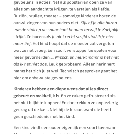
gevoelens in acties. Net als popsterren doen ze van
alles om aandacht te krijgen, te vertalen als liefde.
Ruziën, pruilen, theater – sommige kinderen horen de
aanwijzingen van hun ouders niet!
K
ijk of je alle haren
van de stok op de snaar kunt houden terwijl je Kortjakje
strijkt.
Ze horen:
als je niet recht strijkt vind ik je niet
meer lief.
Het kind hoopt dat de moeder zal vergeten
wat ze net vroeg. Een soort verstoppertje spelen voor
meer gevorderden….
Misschien merkt mamma het niet
als ik het niet doe
. Leuk geprobeerd. Alleen herinnert
mams het zich juist wel. Technisch gesproken gaat het
hier om onbewuste gevoelens.
Kinderen hebben een diepe wens dat alles direct
gebeurt en makkelijk is
. En ze raken gefrustreerd als
het niet blijkt te kloppen! En dan trekken ze onplezierig
gedrag uit de kast. Niet bij de leraar, want die heeft
geen geschiedenis met het kind.
Een kind vindt een ouder eigenlijk een soort tovenaar.