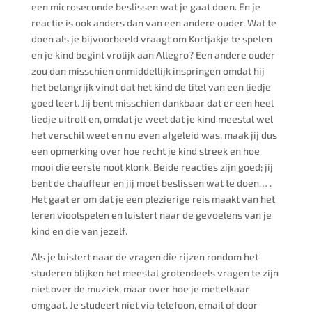
een microseconde beslissen wat je gaat doen. En je
reactie is ook anders dan van een andere ouder. Wat te
doen als je bijvoorbeeld vraagt om Kortjakje te spelen
en je kind begint vrolijk aan Allegro? Een andere ouder
zou dan misschien onmiddellijk inspringen omdat hij
het belangrijk vindt dat het kind de titel van een liedje
goed leert. Jij bent misschien dankbaar dat er een heel
liedje uitrolt en, omdat je weet dat je kind meestal wel
het verschil weet en nu even afgeleid was, maak jij dus
een opmerking over hoe recht je kind streek en hoe
mooi die eerste noot klonk. Beide reacties zijn goed; jij
bent de chauffeur en jij moet beslissen wat te doen… .
Het gaat er om dat je een plezierige reis maakt van het
leren vioolspelen en luistert naar de gevoelens van je
kind en die van jezelf.
Als je luistert naar de vragen die rijzen rondom het
studeren blijken het meestal grotendeels vragen te zijn
niet over de muziek, maar over hoe je met elkaar
omgaat. Je studeert niet via telefoon, email of door