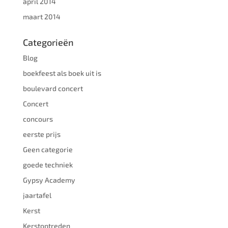
april 2014
maart 2014
Categorieën
Blog
boekfeest als boek uit is
boulevard concert
Concert
concours
eerste prijs
Geen categorie
goede techniek
Gypsy Academy
jaartafel
Kerst
Kerstoptreden