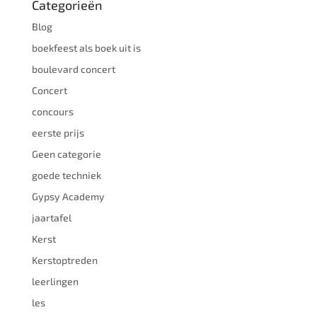
Categorieën
Blog
boekfeest als boek uit is
boulevard concert
Concert
concours
eerste prijs
Geen categorie
goede techniek
Gypsy Academy
jaartafel
Kerst
Kerstoptreden
leerlingen
les