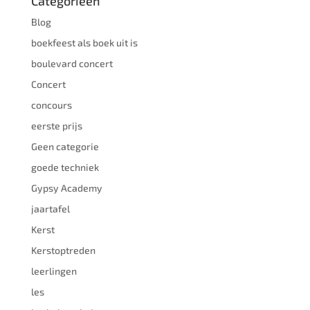
Categorieën
Blog
boekfeest als boek uit is
boulevard concert
Concert
concours
eerste prijs
Geen categorie
goede techniek
Gypsy Academy
jaartafel
Kerst
Kerstoptreden
leerlingen
les