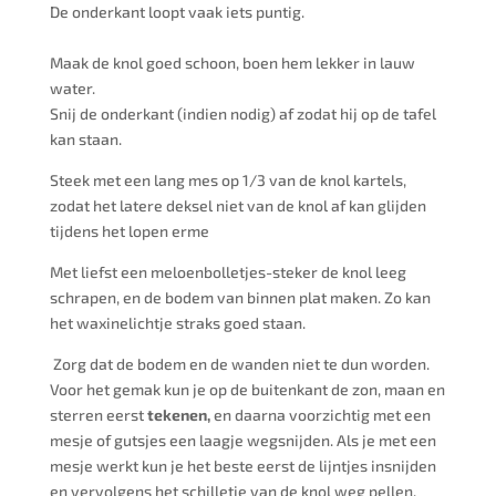
De onderkant loopt vaak iets puntig.
Maak de knol goed schoon, boen hem lekker in lauw
water.
Snij de onderkant (indien nodig) af zodat hij op de tafel
kan staan.
Steek met een lang mes op 1/3 van de knol kartels,
zodat het latere deksel niet van de knol af kan glijden
tijdens het lopen erme
Met liefst een meloenbolletjes-steker de knol leeg
schrapen, en de bodem van binnen plat maken. Zo kan
het waxinelichtje straks goed staan.
Zorg dat de bodem en de wanden niet te dun worden.
Voor het gemak kun je op de buitenkant de zon, maan en
sterren eerst
tekenen,
en daarna voorzichtig met een
mesje of gutsjes een laagje wegsnijden. Als je met een
mesje werkt kun je het beste eerst de lijntjes insnijden
en vervolgens het schilletje van de knol weg pellen.