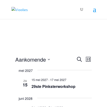
Evenemen
Evenem
Aankomende
Zoeken
Lijst
weerga
Zoeken
Selecteer
navigat
en
mei 2027
een
weergeven
datum.
15 mei 2027
-
17 mei 2027
ZA
navigatie
15
29ste Pinksterworkshop
juni 2028