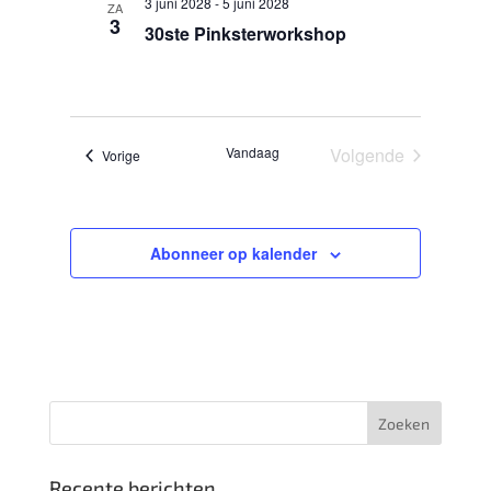
3 juni 2028
-
5 juni 2028
ZA
3
30ste Pinksterworkshop
Vandaag
Volgende
Evenementen
Vorige
Evenementen
Abonneer op kalender
Recente berichten