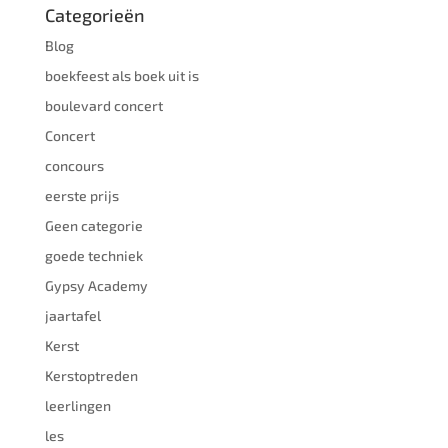
Categorieën
Blog
boekfeest als boek uit is
boulevard concert
Concert
concours
eerste prijs
Geen categorie
goede techniek
Gypsy Academy
jaartafel
Kerst
Kerstoptreden
leerlingen
les