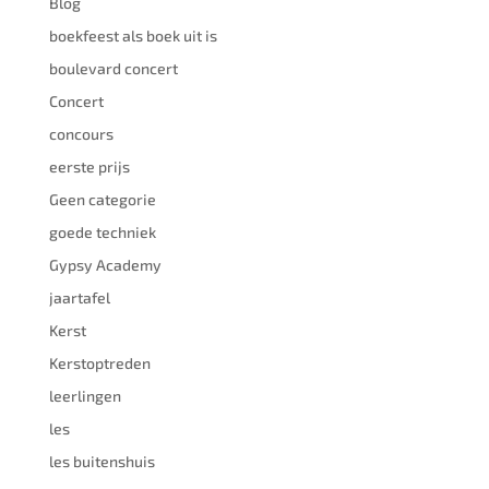
Blog
boekfeest als boek uit is
boulevard concert
Concert
concours
eerste prijs
Geen categorie
goede techniek
Gypsy Academy
jaartafel
Kerst
Kerstoptreden
leerlingen
les
les buitenshuis