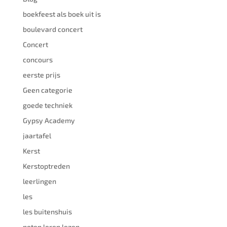
boekfeest als boek uit is
boulevard concert
Concert
concours
eerste prijs
Geen categorie
goede techniek
Gypsy Academy
jaartafel
Kerst
Kerstoptreden
leerlingen
les
les buitenshuis
noten leren lezen