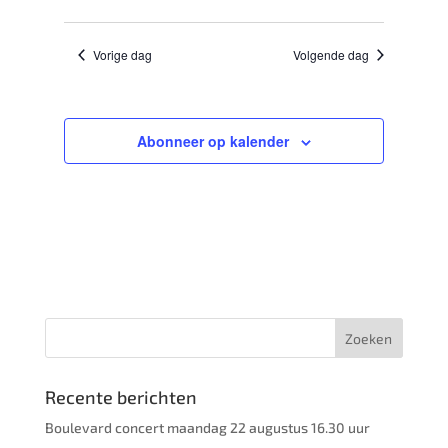
weerga
Zoeken
Selecteer
navigat
en
een
Vorige dag
Volgende dag
weergeven
datum.
navigatie
Abonneer op kalender
Recente berichten
Boulevard concert maandag 22 augustus 16.30 uur